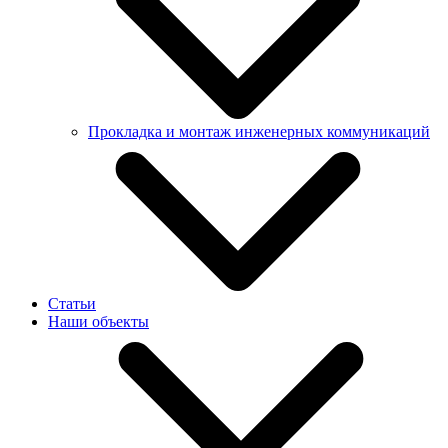
Прокладка и монтаж инженерных коммуникаций
Бестраншейная прокладка труб методом ГНБ
Бестраншейная замена труб
Статьи
Прокладка наружных систем водоснабжения
Наши объекты
Прокладка инженерных коммуникаций
Монтаж инженерных коммуникаций