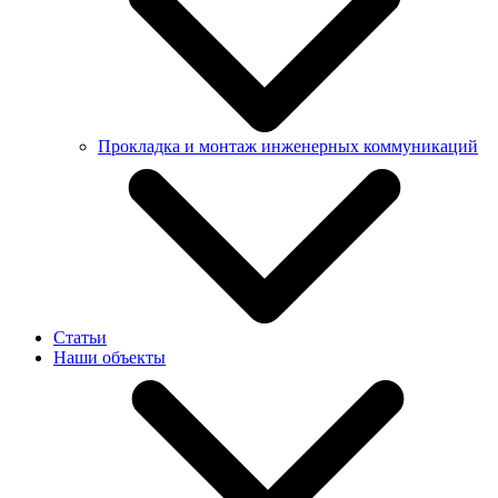
Прокладка и монтаж инженерных коммуникаций
Бестраншейная прокладка труб методом ГНБ
Бестраншейная замена труб
Статьи
Прокладка наружных систем водоснабжения
Наши объекты
Прокладка инженерных коммуникаций
Монтаж инженерных коммуникаций