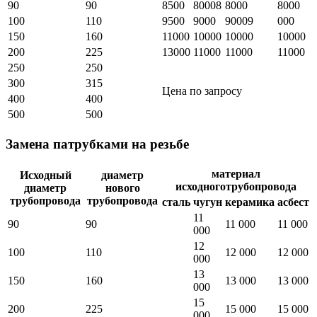
90
90
8500
80008
8000
8000
100
110
9500
9000
90009
000
150
160
11000
10000
10000
10000
200
225
13000
11000
11000
11000
250
250
300
315
Цена по запросу
400
400
500
500
Замена патрубками на резьбе
материал
Исходный
диаметр
исходноготрубопровода
диаметр
нового
трубопровода
трубопровода
сталь
чугун
керамика
асбест
11
90
90
11 000
11 000
000
12
100
110
12 000
12 000
000
13
150
160
13 000
13 000
000
15
200
225
15 000
15 000
000