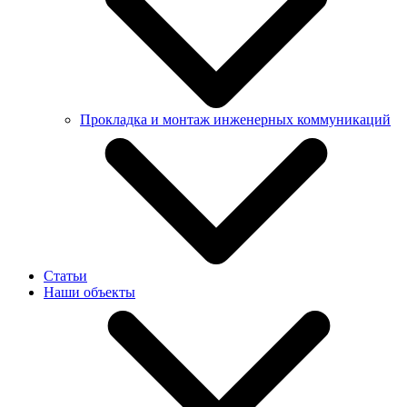
Прокладка и монтаж инженерных коммуникаций
Бестраншейная прокладка труб методом ГНБ
Бестраншейная замена труб
Статьи
Прокладка наружных систем водоснабжения
Наши объекты
Прокладка инженерных коммуникаций
Монтаж инженерных коммуникаций